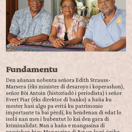
Fundamentu
Den añanan nobenta señora Edith Strauss-
Marsera (èks minister di desaroyo i koperashon),
señor Bòi Antoin (historiadó i periodista) i señor
Evert Piar (èks direktor di banko) a haña ku
mester hasi algu pa evitá ku patrimonio
importante ta bai pèrdí, ku hendenan di edat lo
isolá nan mes i hubentut lo kai den gara di
kriminalidat. Nan a haña e mangasina di
provishon bieu Mangazina di Rei un lugá úniko