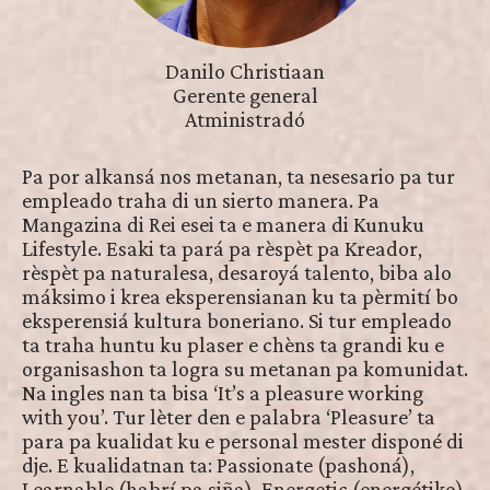
Danilo Christiaan
Gerente general
Atministradó
Pa por alkansá nos metanan, ta nesesario pa tur
empleado traha di un sierto manera. Pa
Mangazina di Rei esei ta e manera di Kunuku
Lifestyle. Esaki ta pará pa rèspèt pa Kreador,
rèspèt pa naturalesa, desaroyá talento, biba alo
máksimo i krea eksperensianan ku ta pèrmití bo
eksperensiá kultura boneriano. Si tur empleado
ta traha huntu ku plaser e chèns ta grandi ku e
organisashon ta logra su metanan pa komunidat.
Na ingles nan ta bisa ‘It’s a pleasure working
with you’. Tur lèter den e palabra ‘Pleasure’ ta
para pa kualidat ku e personal mester disponé di
dje. E kualidatnan ta: Passionate (pashoná),
Learnable (habrí pa siña), Energetic (energétiko),