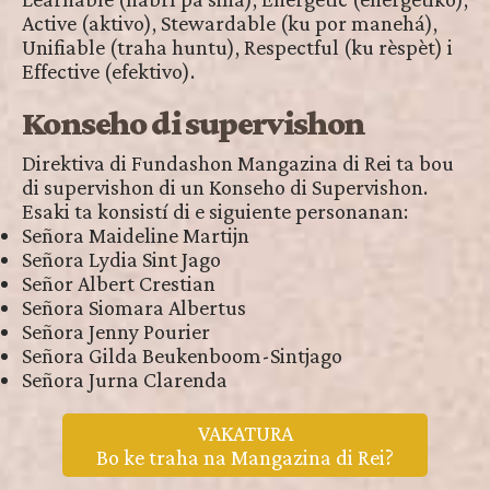
Active (aktivo), Stewardable (ku por manehá),
Unifiable (traha huntu), Respectful (ku rèspèt) i
Effective (efektivo).
Konseho di supervishon
Direktiva di Fundashon Mangazina di Rei ta bou
di supervishon di un Konseho di Supervishon.
Esaki ta konsistí di e siguiente personanan:
Señora Maideline Martijn
Señora Lydia Sint Jago
Señor Albert Crestian
Señora Siomara Albertus
Señora Jenny Pourier
Señora Gilda Beukenboom-Sintjago
Señora Jurna Clarenda
VAKATURA
Bo ke traha na Mangazina di Rei?