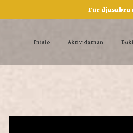
Tur djasabra 
Inisio
Aktividatnan
Buki