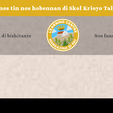
nos tin nos hobennan di Skol Krioyo Ta
 di bishitante
Nos fun