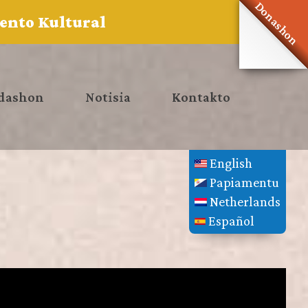
Donashon
lento Kultural
dashon
Notisia
Kontakto
English
Papiamentu
Netherlands
Español