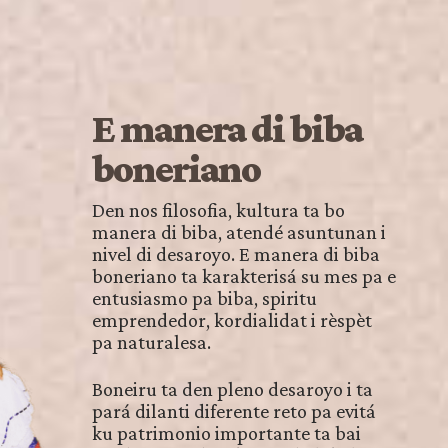
E manera di biba
boneriano
Den nos filosofia, kultura ta bo
manera di biba, atendé asuntunan i
nivel di desaroyo. E manera di biba
boneriano ta karakterisá su mes pa e
entusiasmo pa biba, spiritu
emprendedor, kordialidat i rèspèt
pa naturalesa.
Boneiru ta den pleno desaroyo i ta
pará dilanti diferente reto pa evitá
ku patrimonio importante ta bai