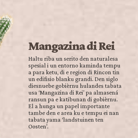
Mangazina di Rei
Haltu riba un serito den naturalesa
spesial i un entorno kaminda tempu
a para ketu, di e region di Rincon tin
un edifisio blanku grandi. Den siglo
diesnuebe gobièrnu hulandes tabata
usa ‘Mangazina di Rei’ pa almasená
ransun pa e katibunan di gobièrnu.
El a hunga un papel importante
tambe den e area ku e tempu ei nan
tabata yama ‘landstuinen ten
Oosten’.