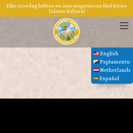
Elke zaterdag hebben we onze jongeren van Skol Krioyo
Talento Kultural
English
Papiamentu
Netherlands
Español