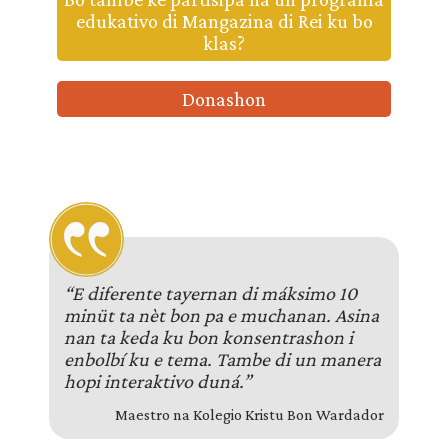
edukativo di Mangazina di Rei ku bo
klas?
Donashon
“E diferente tayernan di máksimo 10
minüt ta nèt bon pa e muchanan. Asina
nan ta keda ku bon konsentrashon i
enbolbí ku e tema. Tambe di un manera
hopi interaktivo duná.”
Maestro na Kolegio Kristu Bon Wardador