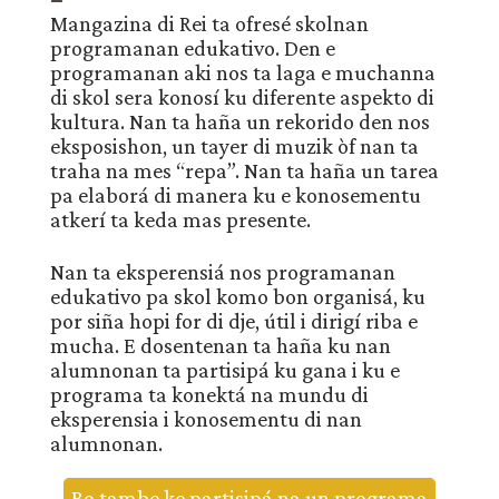
Mangazina di Rei ta ofresé skolnan
programanan edukativo. Den e
programanan aki nos ta laga e muchanna
di skol sera konosí ku diferente aspekto di
kultura. Nan ta haña un rekorido den nos
eksposishon, un tayer di muzik òf nan ta
traha na mes “repa”. Nan ta haña un tarea
pa elaborá di manera ku e konosementu
atkerí ta keda mas presente.
Nan ta eksperensiá nos programanan
edukativo pa skol komo bon organisá, ku
por siña hopi for di dje, útil i dirigí riba e
mucha. E dosentenan ta haña ku nan
alumnonan ta partisipá ku gana i ku e
programa ta konektá na mundu di
eksperensia i konosementu di nan
alumnonan.
Bo tambe ke partisipá na un programa