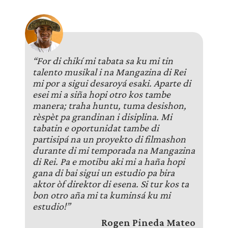
“For di chikí mi tabata sa ku mi tin
talento musikal i na Mangazina di Rei
mi por a sigui desaroyá esaki. Aparte di
esei mi a siña hopi otro kos tambe
manera; traha huntu, tuma desishon,
rèspèt pa grandinan i disiplina. Mi
tabatin e oportunidat tambe di
partisipá na un proyekto di filmashon
durante di mi temporada na Mangazina
di Rei. Pa e motibu aki mi a haña hopi
gana di bai sigui un estudio pa bira
aktor òf direktor di esena. Si tur kos ta
bon otro aña mi ta kuminsá ku mi
estudio!”
Rogen Pineda Mateo