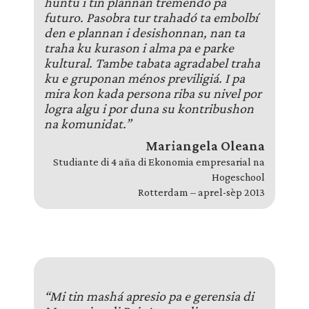
huntu i tin plannan tremendo pa
futuro. Pasobra tur trahadó ta embolbí
den e plannan i desishonnan, nan ta
traha ku kurason i alma pa e parke
kultural. Tambe tabata agradabel traha
ku e gruponan ménos previligiá. I pa
mira kon kada persona riba su nivel por
logra algu i por duna su kontribushon
na komunidat.”
Mariangela Oleana
Studiante di 4 aña di Ekonomia empresarial na
Hogeschool
Rotterdam – aprel-sèp 2013
“Mi tin mashá apresio pa e gerensia di