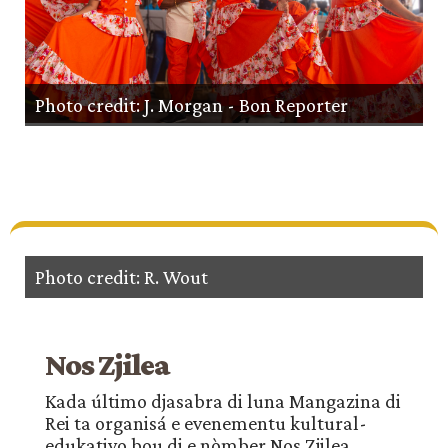
Photo credit: J. Morgan - Bon Reporter
Photo credit: R. Wout
Nos Zjilea
Kada último djasabra di luna Mangazina di
Rei ta organisá e evenementu kultural-
edukativo bou di e nòmber Nos Zjilea.