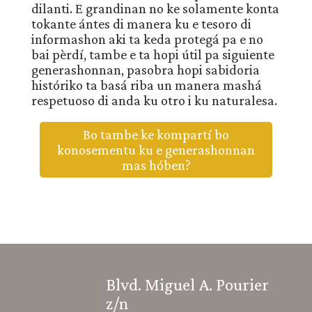
dilanti. E grandinan no ke solamente konta
tokante ántes di manera ku e tesoro di
informashon aki ta keda protegá pa e no
bai pèrdí, tambe e ta hopi útil pa siguiente
generashonnan, pasobra hopi sabidoria
históriko ta basá riba un manera mashá
respetuoso di anda ku otro i ku naturalesa.
Bo tambe ke kompartí bo
konosementu ku e generashonnan
mas hóben?
Blvd. Miguel A. Pourier
z/n