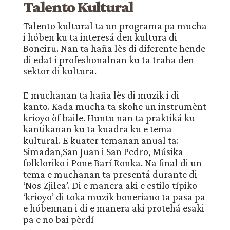
Talento Kultural
Talento kultural ta un programa pa mucha
i hóben ku ta interesá den kultura di
Boneiru. Nan ta haña lès di diferente hende
di edat i profeshonalnan ku ta traha den
sektor di kultura.
E muchanan ta haña lès di muzik i di
kanto. Kada mucha ta skohe un instrumènt
krioyo òf baile. Huntu nan ta praktiká ku
kantikanan ku ta kuadra ku e tema
kultural. E kuater temanan anual ta:
Simadan,San Juan i San Pedro, Músika
folkloriko i Pone Barí Ronka. Na final di un
tema e muchanan ta presentá durante di
‘Nos Zjilea’. Di e manera aki e estilo típiko
‘krioyo’ di toka muzik boneriano ta pasa pa
e hóbennan i di e manera aki protehá esaki
pa e no bai pèrdí