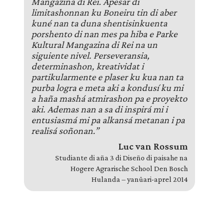
Mangazina di Rei. Apesar di
limitashonnan ku Boneiru tin di aber
kuné nan ta duna shentisinkuenta
porshento di nan mes pa hiba e Parke
Kultural Mangazina di Rei na un
siguiente nivel. Perseveransia,
determinashon, kreatividat i
partikularmente e plaser ku kua nan ta
purba logra e meta aki a kondusí ku mi
a haña mashá atmirashon pa e proyekto
aki. Ademas nan a sa di inspirá mi i
entusiasmá mi pa alkansá metanan i pa
realisá soñonan.”
Luc van Rossum
Studiante di aña 3 di Diseño di paisahe na
Hogere Agrarische School Den Bosch
Hulanda – yanüari-aprel 2014