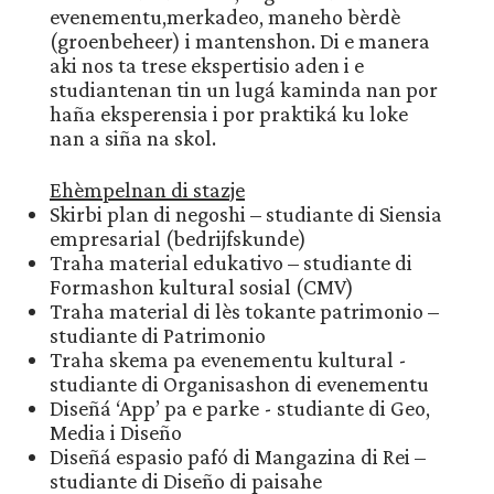
evenementu,merkadeo, maneho bèrdè
(groenbeheer) i mantenshon. Di e manera
aki nos ta trese ekspertisio aden i e
studiantenan tin un lugá kaminda nan por
haña eksperensia i por praktiká ku loke
nan a siña na skol.
Ehèmpelnan di stazje
Skirbi plan di negoshi – studiante di Siensia
empresarial (bedrijfskunde)
Traha material edukativo – studiante di
Formashon kultural sosial (CMV)
Traha material di lès tokante patrimonio –
studiante di Patrimonio
Traha skema pa evenementu kultural -
studiante di Organisashon di evenementu
Diseñá ‘App’ pa e parke - studiante di Geo,
Media i Diseño
Diseñá espasio pafó di Mangazina di Rei –
studiante di Diseño di paisahe