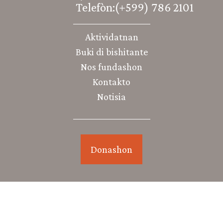
Telefòn:(+599) 786 2101
Aktividatnan
Buki di bishitante
Nos fundashon
Kontakto
Notisia
Donashon